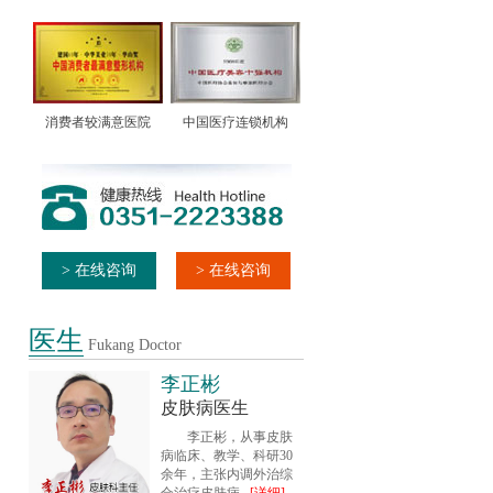
消费者较满意医院
中国医疗连锁机构
> 在线咨询
> 在线咨询
医生
Fukang Doctor
李正彬
皮肤病医生
李正彬，从事皮肤
病临床、教学、科研30
余年，主张内调外治综