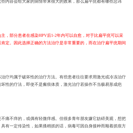
些内容会给大家的病情带来很大的效果，那么扁平疣都有哪些忌讳
主，部分患者在感染HPV后1-2年内可以自愈，对于比扁平疣可以采
以肯定。因此选择正确的方法治疗是非常重要的，而在治疗扁平疣期间
冻治疗均属于破坏性的治疗方法。有些患者往往要求用激光或冷冻治疗
破坏性的疗法，即使不是瘢痕体质，激光治疗若操作不当极易形成疤
。
是不痛不痒的，或偶有轻微痒感。但很多青年朋友嫌它妨碍美观，想把
，具有一定传染性，如果搔稍抓的话，病毒可因自身接种而顺着抓痕方