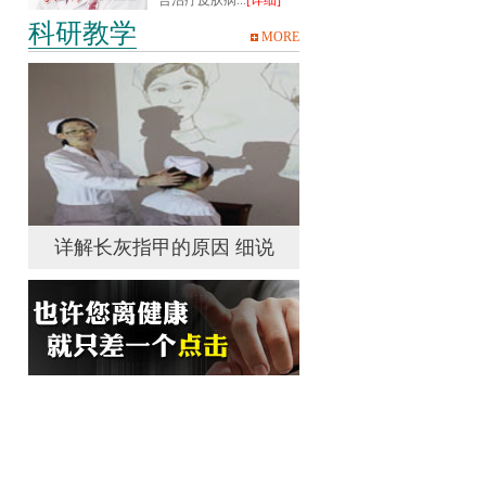
合治疗皮肤病...
[详细]
科研教学
MORE
说
详解长灰指甲的原因 细说
详解长灰指甲的原