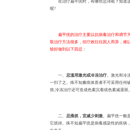
在治疗扁平疣时，有哪些忌讳呢？知道这
呢?
扁平疣的治疗主要以抗病毒治疗和调节为
取治疗方法很多，但疗效往往因人而异，难
较好做到以下四忌
：
一、
忌滥用激光或冷冻治疗
。激光和冷
一扫了之。殊不知瘢痕体质者不可采用任何
痕;冷冻治疗还可造成色素沉着或色素减退斑
二、
忌搔抓，宜减少刺激
。扁平疣一般
它抓掉。殊不知扁平疣是病毒感染性的疾病