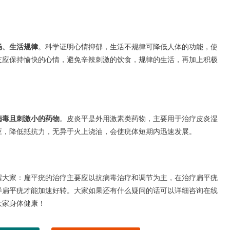
畅、生活规律
。科学证明心情抑郁，生活不规律可降低人体的功能，使
友应保持愉快的心情，避免辛辣刺激的饮食，规律的生活，再加上积极
详解长灰指甲的原因 细
病毒且刺激小的药物
。皮炎平是外用激素类药物，主要用于治疗皮炎湿
应，降低抵抗力，无异于火上浇油，会使疣体短期内迅速发展。
大家：扁平疣的治疗主要应以抗病毒治疗和调节为主，在治疗扁平疣
样扁平疣才能加速好转。大家如果还有什么疑问的话可以详细咨询在线
大家身体健康！