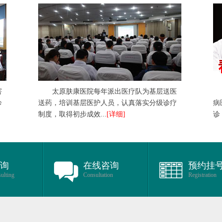
害
太原肤康医院每年派出医疗队为基层送医
诊
送药，培训基层医护人员，认真落实分级诊疗
病
制度，取得初步成效...
[详细]
诊
咨询
在线咨询
预约挂
ulting
Consultation
Registration